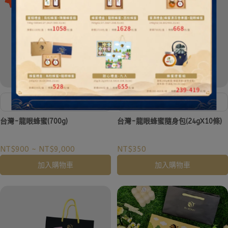
★ 超值箱購價｜買10瓶送2瓶
登山、露營等戶外運動・FSC認
證紙盒
台灣-龍眼蜂蜜(700g)
台灣-龍眼蜂蜜隨身包(24gX10條)
NT$900
~
NT$9,000
NT$350
加入購物車
加入購物車