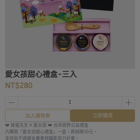
愛女孩甜心禮盒-三入
NT$280
立即購買
加入購物車
❤️ 蜂蜜先生 X 愛女孩 ❤️ 台非跨界公益禮盒
凡購買「愛女孩甜心禮盒」一盒，將捐贈10元，
支持烏干達婦女農業與職能培力計畫。