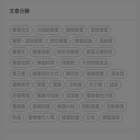
文章分類
蜂蜜先生
台灣純蜂蜜
龍眼蜂蜜
荔枝蜂蜜
龍眼・荔枝蜂蜜
野花蜂蜜
蜂蜜結晶
真假蜜
蜂蜜水
蜂蜜過期
純天然蜂蜜
蜂蜜正確保存
蜂蜜加熱
蜂蜜料理
綠蜂膠
天然保健良品
蜂王漿
蜂蜜保存方式
蜂花粉
蜜蜂便便
黃金雨
破解迷思
蜂蜜
蜜蜂
冷知識
女王蜂
感冒
舒緩喉嚨
蜜蜂冷知識
清潔蜂
蜜蜂會怕冷嗎
獨居蜂
蜜蜂知識
蜂類介紹
授粉昆蟲
生態教育
熊蜂
蜜蜂會叮人嗎
蜂蜜知識
分享
蜂蜜風味