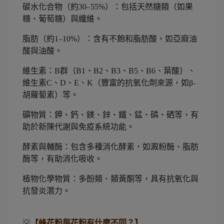
碳水化合物（約30–55%）：包括天然糖類（如果
糖、葡萄糖）與纖維。
脂肪（約1–10%）：含有不飽和脂肪酸，如亞麻油
酸與油酸。
維生素：B群（B1、B2、B3、B5、B6、葉酸）、
維生素C、D、E、K（豐富的抗氧化劑來源，如β-
胡蘿蔔素）等。
礦物質：鉀、鈣、鎂、鋅、鐵、錳、磷、硒等，有
助於新陳代謝與免疫系統功能。
酵素與輔酶：包含多種消化酵素，如澱粉酶、脂肪
酶等，有助消化吸收。
植物化學物質：多酚類、類黃酮等，具有抗氧化與
抗發炎潛力。
💡
【蜂花粉與花粉有什麼不同？】