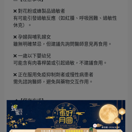
❌ 對花粉或蜂製品過敏者
有可能引發過敏反應（如紅腫、呼吸困難、過敏性
休克）。
❌ 孕婦與哺乳婦女
雖無明確禁忌，但建議先詢問醫師意見再食用。
❌ 一歲以下嬰幼兒
可能含有肉毒桿菌或引起過敏，不建議食用。
❌ 正在服用免疫抑制劑者或慢性病患者
需先諮詢醫師，避免與藥物交互作用。
📌【保存方式】
🧊 冷藏保存（短期）
建議三個月內會吃完者，將蜂花粉放入密封罐，放
在冰箱冷藏層（約 0~7°C）。可保留營養、延緩氧