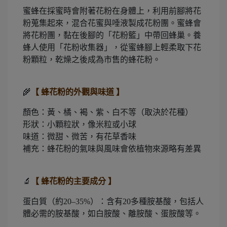
蜜蜂在採蜜時會附著花粉在身體上，利用前腳將花
粉蒐集起來，混合花蜜與唾液製成花粉團。蜜蜂會
將花粉團，黏在後腳的「花粉籃」中帶回蜂巢。養
蜂人使用「花粉收集器」，從蜜蜂腳上輕柔取下花
粉顆粒，乾燥之後成為市售的蜂花粉。
🌾
【 蜂花粉的外觀與味道 】
顏色：黃、橘、褐、紫、白不等（取決於花種）
形狀：小顆粒狀，像米粒或小球
味道：微甜、微苦，有花草香味
補充：蜂花粉的氣味與風味會依植物來源略有差異
🔬
【 蜂花粉的主要成分 】
蛋白質（約20–35%）：含有20多種胺基酸，包括人
體必需的胺基酸，如白胺酸、離胺酸、蛋胺酸等。