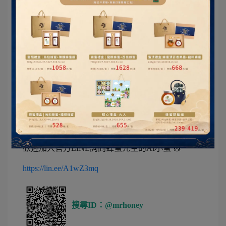
化、保持香味。
❄️ 冷凍保存（長期）
建議大量購買或需要保存半年以上者。可使用夾鏈
袋或密封罐裝好，放進冷凍庫（-18°C以下），以防
止變質、蟲蛀、營養流失。
🌡️ 常溫保存（不建議）
建議放置在乾燥、陰涼、通風環境，且短期內會享
用完畢。風險在於高溫潮濕易發霉、氧化、受潮結
塊，甚至吸引蟲子。
若是對蜂花粉想要更多瞭解 📚
歡迎加入官方LINE詢問蜂蜜先生的AI小蜜 🐝
https://lin.ee/A1wZ3mq
搜尋ID：@mrhoney