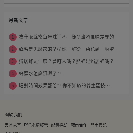
最新文章
1
為什麼蜂蜜每年味道不一樣？蜂蜜風味差異的⋯
2
蜂蜜是怎麼來的？帶你了解從一朵花到一瓶蜜⋯
3
獨居蜂是什麼？會叮人嗎？熊蜂是獨居蜂嗎？
4
蜂蜜水怎麼沉澱了?!
5
喝對時間效果翻倍?! 你不知道的養生蜜技⋯
關於我們
品牌故事
ESG永續經營
媒體採訪
廠商合作
門市資訊