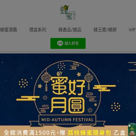
蜂蜜漬醬
禮盒系列
蜂產品/選品
蜂王漿/蜂膠
VI
蜂知識
蜂廚房
蜂旅遊
蜂生活