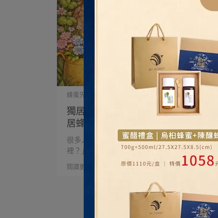
蜂蜜先生 | 2026-03-24
獨居蜂是什麼？會叮人嗎？熊蜂是獨
居蜂嗎？
很多人問蜂蜜先生：「蜜蜂是不是都住在蜂巢
裡？」其實不⋯
閱讀更多 ->