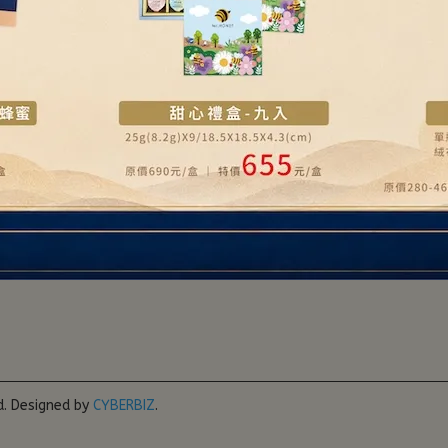
門市資訊
企業禮贈
加入會員
7
客服時間：08:30-17:30 (上班日週一至週五)
西鎮石光里石岡子167號
d.
Designed by
CYBERBIZ
.