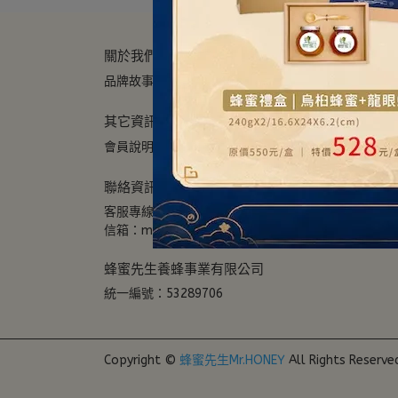
關於我們
品牌故事
ESG永續經營
媒體採訪
廠商合作
其它資訊
會員說明
售後服務
隱私政策
客服中心
聯絡資訊
客服專線：03-5868530
客服傳真：03-586825
信箱：mr.honeytw@gmail.com
地址：新竹縣關
蜂蜜先生養蜂事業有限公司
統一編號：53289706
Copyright ©
蜂蜜先生Mr.HONEY
All Rights Reserve