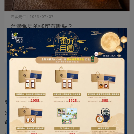
蜂蜜先生 | 2023-07-07
台灣常見的蜂蜜有哪些？
蜂蜜是蜜蜂採集植物的花蜜，在蜂巢中經充分釀造而成的
天然甜物質。 因為花朵來⋯
閱讀更多 ->
關於我們
品牌故事
ESG永續經營
媒體採訪
廠商合作
門市資訊
企業禮贈