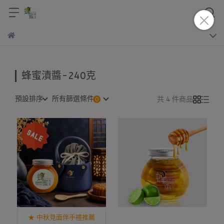
蜂蜜漬醬-240克
預設排序
所有篩選條件
共 4 件商品
★ 中秋見面伴手禮推薦