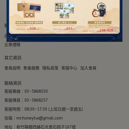
關於我們
品牌故事
ESG永續經營
媒體採訪
廠商合作
門市資訊
企業禮贈
其它資訊
會員說明
售後服務
隱私政策
客服中心
加入會員
聯絡資訊
客服專線：03-5868530
客服傳真：03-5868257
客服時間：08:30-17:30 (上班日週一至週五)
信箱：mr.honeytw@gmail.com
地址：新竹縣關西鎮石光里石岡子167號