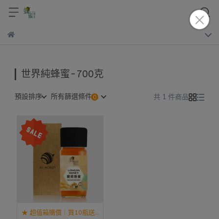
世界純蜂蜜-700克
預設排序
所有篩選條件
共 1 件商品
★ 超值箱購價｜買10瓶送2