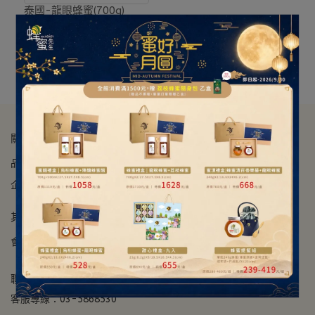
瓶
泰國-龍眼蜂蜜(700g)
NT$600
~
NT$6,000
加入購物車
關於我們
品牌故事
ESG永續經營
媒體採訪
廠商合作
門市資訊
企業禮贈
其它資訊
會員說明
售後服務
隱私政策
客服中心
加入會員
聯絡資訊
客服專線：03-5868530